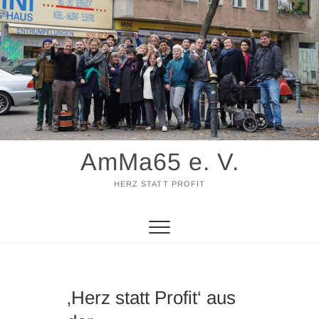
Zum
Inhalt
springen
AmMa65 e. V.
HERZ STATT PROFIT
‚Herz statt Profit‘ aus