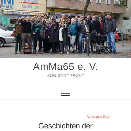
Zum
Inhalt
springen
AmMa65 e. V.
HERZ STATT PROFIT
Nächstes Bild
Geschichten der