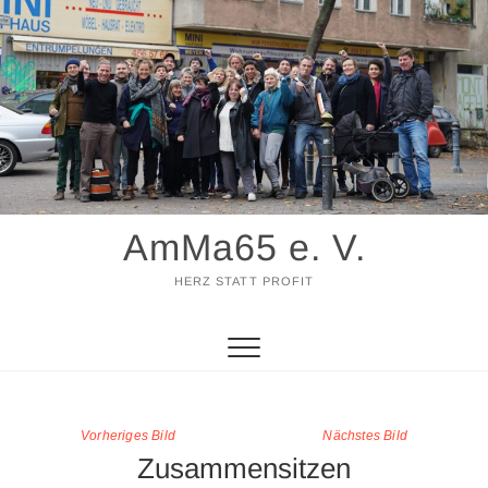
Zum
Inhalt
springen
AmMa65 e. V.
HERZ STATT PROFIT
Vorheriges Bild
Nächstes Bild
Zusammensitzen