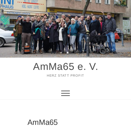
Zum
Inhalt
springen
AmMa65 e. V.
HERZ STATT PROFIT
AmMa65