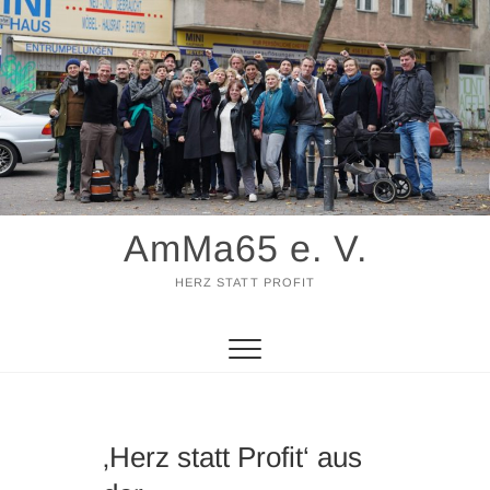
Zum
Inhalt
springen
AmMa65 e. V.
HERZ STATT PROFIT
‚Herz statt Profit‘ aus