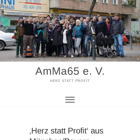
Zum
Inhalt
springen
AmMa65 e. V.
HERZ STATT PROFIT
‚Herz statt Profit‘ aus