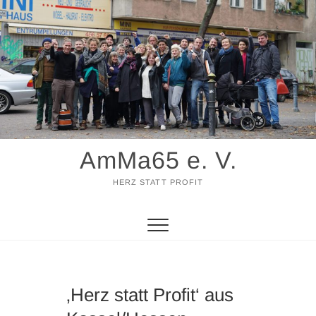
Zum
Inhalt
springen
AmMa65 e. V.
HERZ STATT PROFIT
‚Herz statt Profit‘ aus