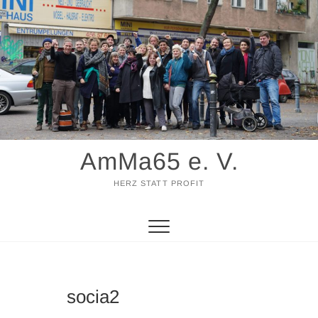
Zum
Inhalt
springen
AmMa65 e. V.
HERZ STATT PROFIT
socia2