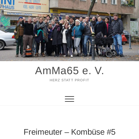
Zum
Inhalt
springen
AmMa65 e. V.
HERZ STATT PROFIT
Freimeuter – Kombüse #5