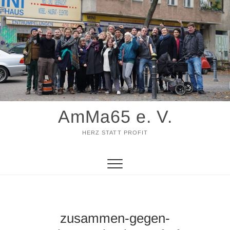
Zum
Inhalt
springen
AmMa65 e. V.
HERZ STATT PROFIT
zusammen-gegen-